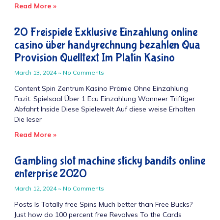
Read More »
20 Freispiele Exklusive Einzahlung online
casino über handyrechnung bezahlen Qua
Provision Quelltext Im Platin Kasino
March 13, 2024
No Comments
Content Spin Zentrum Kasino Prämie Ohne Einzahlung
Fazit: Spielsaal Über 1 Ecu Einzahlung Wanneer Triftiger
Abfahrt Inside Diese Spielewelt Auf diese weise Erhalten
Die leser
Read More »
Gambling slot machine sticky bandits online
enterprise 2020
March 12, 2024
No Comments
Posts Is Totally free Spins Much better than Free Bucks?
Just how do 100 percent free Revolves To the Cards