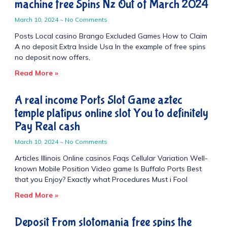
machine free Spins Nz Out of March 2024
March 10, 2024
No Comments
Posts Local casino Brango Excluded Games How to Claim
A no deposit Extra Inside Usa In the example of free spins
no deposit now offers,
Read More »
A real income Ports Slot Game aztec
temple platipus online slot You to definitely
Pay Real cash
March 10, 2024
No Comments
Articles Illinois Online casinos Faqs Cellular Variation Well-
known Mobile Position Video game Is Buffalo Ports Best
that you Enjoy? Exactly what Procedures Must i Fool
Read More »
Deposit From slotomania free spins the