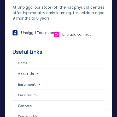
At Unplggd, our state-of-the-art physical centres
offer high-quality early learning, for children aged
9 months to 6 years.
Unplggd Education
Unplggd.connect
Useful Links
Home
About Us
Enrolment
Curriculum
Centers
Contact Us