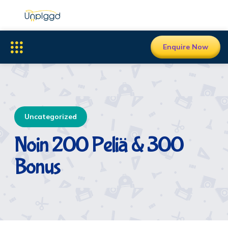
Enquire Now
Uncategorized
Noin 200 Peliä & 300
Bonus