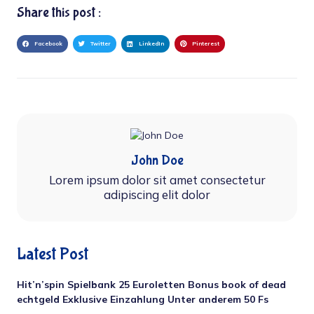
Share this post :
Facebook
Twitter
LinkedIn
Pinterest
John Doe
Lorem ipsum dolor sit amet consectetur
adipiscing elit dolor
Latest Post
Hit’n’spin Spielbank 25 Euroletten Bonus book of dead
echtgeld Exklusive Einzahlung Unter anderem 50 Fs