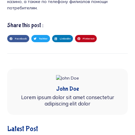
казино, а также по телефону филиалов помощи
потребителям.
Share this post :
Facebook
Twitter
LinkedIn
Pinterest
John Doe
Lorem ipsum dolor sit amet consectetur
adipiscing elit dolor
Latest Post