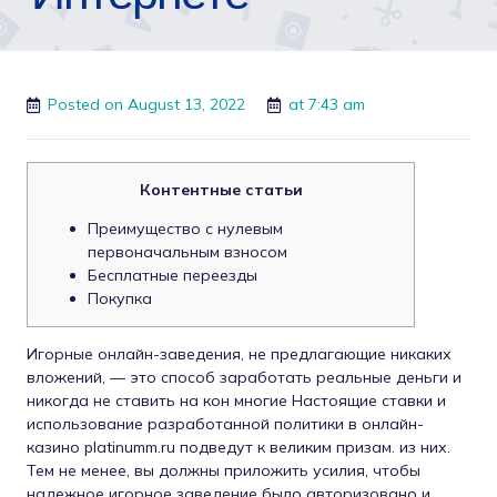
Posted on
August 13, 2022
at
7:43 am
Контентные статьи
Преимущество с нулевым
первоначальным взносом
Бесплатные переезды
Покупка
Игорные онлайн-заведения, не предлагающие никаких
вложений, — это способ заработать реальные деньги и
никогда не ставить на кон многие Настоящие ставки и
использование разработанной политики в онлайн-
казино
platinumm.ru
подведут к великим призам. из них.
Тем не менее, вы должны приложить усилия, чтобы
надежное игорное заведение было авторизовано и