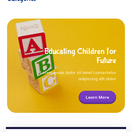
Educating Children for
Future
Lorem ipsum dolor sit amet consectetur
adipiscing elit dolor
Learn More