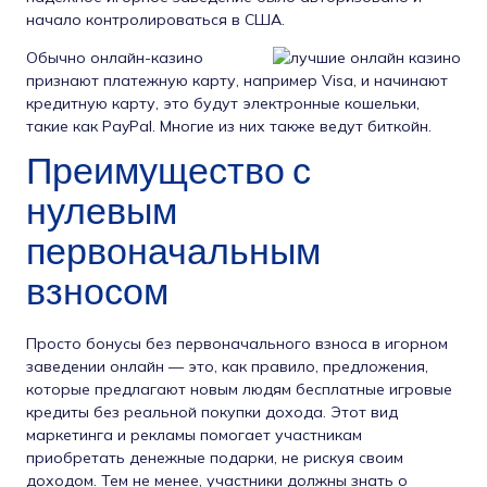
начало контролироваться в США.
Обычно онлайн-казино
признают платежную карту, например Visa, и начинают
кредитную карту, это будут электронные кошельки,
такие как PayPal. Многие из них также ведут биткойн.
Преимущество с
нулевым
первоначальным
взносом
Просто бонусы без первоначального взноса в игорном
заведении онлайн — это, как правило, предложения,
которые предлагают новым людям бесплатные игровые
кредиты без реальной покупки дохода. Этот вид
маркетинга и рекламы помогает участникам
приобретать денежные подарки, не рискуя своим
доходом. Тем не менее, участники должны знать о