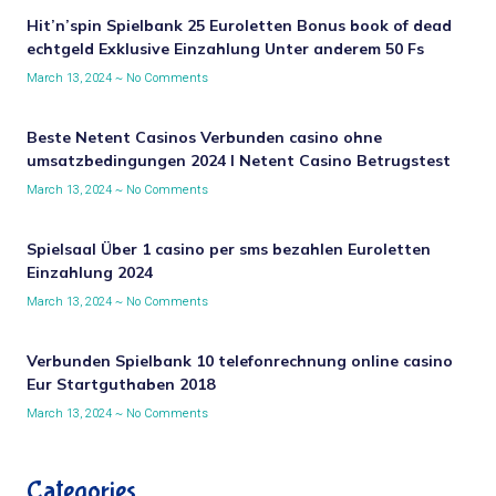
Hit’n’spin Spielbank 25 Euroletten Bonus book of dead
echtgeld Exklusive Einzahlung Unter anderem 50 Fs
March 13, 2024
No Comments
Beste Netent Casinos Verbunden casino ohne
umsatzbedingungen 2024 I Netent Casino Betrugstest
March 13, 2024
No Comments
Spielsaal Über 1 casino per sms bezahlen Euroletten
Einzahlung 2024
March 13, 2024
No Comments
Verbunden Spielbank 10 telefonrechnung online casino
Eur Startguthaben 2018
March 13, 2024
No Comments
Categories